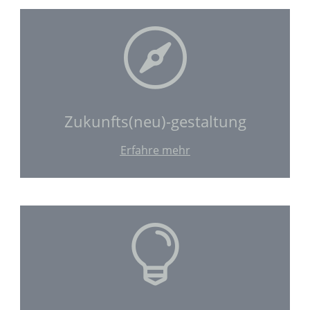

Zukunfts(neu)-gestaltung
Erfahre mehr
